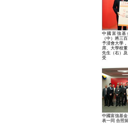
中國富強基
（中）將三百
予浸會大學，
席、大學校董
先生（右）及
受
中國富強基金
表一同 合照