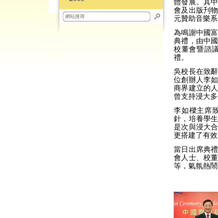
體發展。其
會及出版刋
元贊助音樂系
為鳴謝中國
典禮，由中
校董會暨諮議
禮。
吳校長在致
位創辦人李
商界建立的
曾支持浸大多
李如樑主席
針，培養學
是次與浸大
更搭建了有效
當日出席典
會人士、校
等，氣氛熱鬧