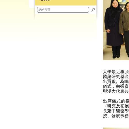
大學最近獲
醫藥研究基
出貢獻。為鳴
儀式，由張慶
與浸大代表共
出席儀式的
（研究及拓
長兼中醫藥
授、發展事務