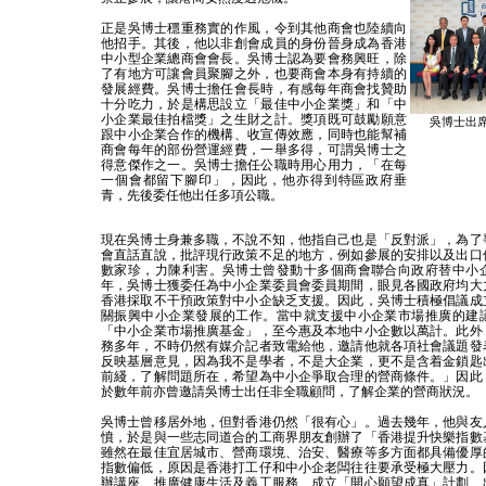
正是吳博士穩重務實的作風，令到其他商會也陸續向
他招手。其後，他以非創會成員的身份晉身成為香港
中小型企業總商會會長。吳博士認為要會務興旺，除
了有地方可讓會員聚腳之外，也要商會本身有持續的
發展經費。吳博士擔任會長時，有感每年商會找贊助
十分吃力，於是構思設立「最佳中小企業獎」和「中
小企業最佳拍檔獎」之生財之計。獎項既可鼓勵願意
吳博士出
跟中小企業合作的機構、收宣傳效應，同時也能幫補
商會每年的部份營運經費，一舉多得，可謂吳博士之
得意傑作之一。吳博士擔任公職時用心用力，「在每
一個會都留下腳印」，因此，他亦得到特區政府垂
青，先後委任他出任多項公職。
現在吳博士身兼多職，不說不知，他指自己也是「反對派」，為了
會直話直說，批評現行政策不足的地方，例如參展的安排以及出口
數家珍，力陳利害。吳博士曾發動十多個商會聯合向政府替中小
年，吳博士獲委任為中小企業委員會委員期間，眼見各國政府均大
香港採取不干預政策對中小企缺乏支援。因此，吳博士積極倡議成
關振興中小企業發展的工作。當中就支援中小企業市場推廣的建
「中小企業市場推廣基金」，至今惠及本地中小企數以萬計。此外
務多年，不時仍然有媒介記者致電給他，邀請他就各項社會議題發
反映基層意見，因為我不是學者，不是大企業，更不是含着金鎖匙
前綫，了解問題所在，希望為中小企爭取合理的營商條件。」因此
於數年前亦曾邀請吳博士出任非全職顧問，了解企業的營商狀況。
吳博士曾移居外地，但對香港仍然「很有心」。過去幾年，他與友
憤，於是與一些志同道合的工商界朋友創辦了「香港提升快樂指數
雖然在最佳宜居城市、營商環境、治安、醫療等多方面都具備優厚
指數偏低，原因是香港打工仔和中小企老闆往往要承受極大壓力。
辦講座、推廣健康生活及義工服務、成立「開心願望成真」計劃、