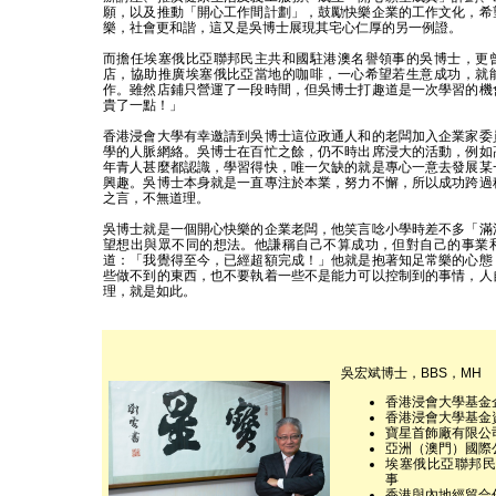
願，以及推動「開心工作間計劃」，鼓勵快樂企業的工作文化，希
樂，社會更和諧，這又是吳博士展現其宅心仁厚的另一例證。
而擔任埃塞俄比亞聯邦民主共和國駐港澳名譽領事的吳博士，更
店，協助推廣埃塞俄比亞當地的咖啡，一心希望若生意成功，就
作。雖然店鋪只營運了一段時間，但吳博士打趣道是一次學習的機
貴了一點！」
香港浸會大學有幸邀請到吳博士這位政通人和的老闆加入企業家委
學的人脈網絡。吳博士在百忙之餘，仍不時出席浸大的活動，例如
年青人甚麼都認識，學習得快，唯一欠缺的就是專心一意去發展某
興趣。吳博士本身就是一直專注於本業，努力不懈，所以成功跨過
之言，不無道理。
吳博士就是一個開心快樂的企業老闆，他笑言唸小學時差不多「滿
望想出與眾不同的想法。他謙稱自己不算成功，但對自己的事業
道：「我覺得至今，已經超額完成！」他就是抱著知足常樂的心態
些做不到的東西，也不要執着一些不是能力可以控制到的事情，人
理，就是如此。
吳宏斌博士，BBS，MH
香港浸會大學基金
香港浸會大學基金
寶星首飾廠有限公
亞洲（澳門）國際
埃塞俄比亞聯邦民
事
香港與內地經貿合