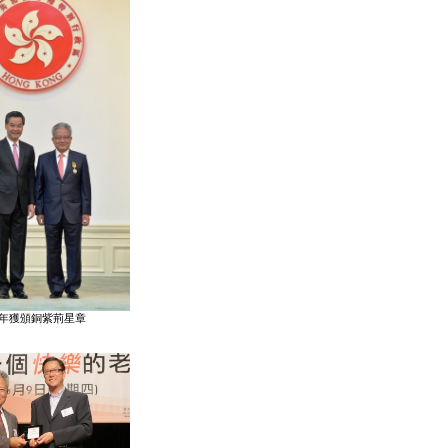
13年獲頒銅紫荊星章