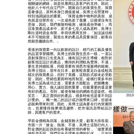
個關鍵的網絡，就是供應商以及客戶的支持。因此，
他於八十年代自立門戶，開展自己的珠寶生意。珠寶
是奢侈品，原料本身已價值連城，吳博士在營運時，
特別強調誠信的重要。「珠寶金飾中物料的真假、成
色就是信譽所在，一次成色差了毫釐，以後便沒有生
意做，因此，我們會隨時檢測，確保成份準確！」而
且珠寶產品成本中，差不多七至八成為原料，吳博士
剛出道時資金有限，幸得供應商支持，「如沒誠信根
本不可能賒貨，製造出來的產品具質量保證，顧客自
然願意繼續合作。」
香港的珠寶業一向以創新的設計、精巧的工藝及優良
的品質享譽國際。吳博士的珠寶生意亦一樣，一直以
原創珠寶出口生意為主，擁有設計的主導權，相對於
顧客指定設計的產品，獲得的利潤較為豐厚。不過，
要生意持續拓展，同樣需要有洞悉市場脈搏的能耐。
吳博士指出，當年在日本，顧客較喜愛足白金或較高
檔次的珠寶產品，但到了美國，這類款式卻未必受歡
迎，因此，營銷也要因時地而制宜。縱橫行業多年的
吳博士認為成功之道，需要多方面配合，把握機會、
用心、實力、個人誠信固然重要，但最重要的還是要
有好的產品。否則，縱使有極佳的網絡也是徒然。他
20
笑言：「真正賣得好的產品，很多時候也是拿不到設
計獎的。」獨一無二的設計或許能帶來口碑，但卻未
必能夠帶來利潤，因此，吳博士認為要在行內突圍而
出，也要懂得揣摩潮流趨勢，把市場訊息帶給設計
師，因應客戶的需求。
早前金價稍為回落，金鋪首飾大賣，顧客大排長龍，
市面一片「搶金」熱潮。不過，吳博士這類行內人，
對金價的起起跌跌似有看破世情的睿智，「做實業跟
做投資不同，我們完全不理會金價的起伏。」正如近