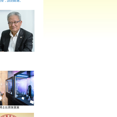
刊登，請勿錯過。
博士出席珠寶展