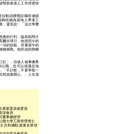
望幫助香港人工作得更快
曾自動請纓開設咖啡連鎖
能夠持續為當地人帶來工
會，還笑說：「這次學費
員會的行列，協助拓闊大
高爾夫球日，他指現今的
一項的技能，培養當中的
種種挑戰。他所說的肺腑
江紅」，但做人做事總希
和公職，也可以很滿足地
，「不計較，不要爭取一
自然就會開心。」人生道
企業家委員會委員
資深會員
司董事總經理
公開大學工商管理博士
主共和國駐港澳名譽領
作諮詢委員會委員