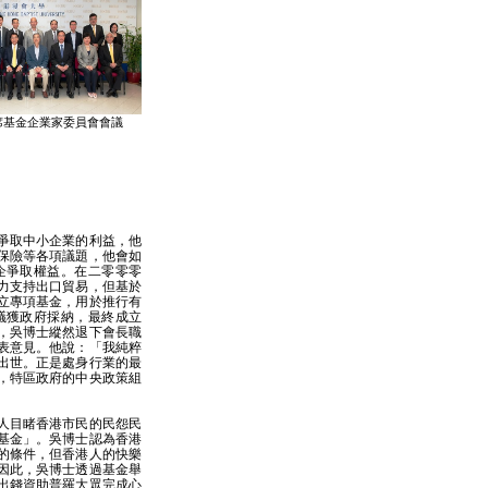
席基金企業家委員會會議
爭取中小企業的利益，他
保險等各項議題，他會如
企爭取權益。在二零零零
力支持出口貿易，但基於
立專項基金，用於推行有
議獲政府採納，最終成立
，吳博士縱然退下會長職
表意見。他說：「我純粹
出世。正是處身行業的最
，特區政府的中央政策組
人目睹香港市民的民怨民
基金」。吳博士認為香港
的條件，但香港人的快樂
因此，吳博士透過基金舉
出錢資助普羅大眾完成心