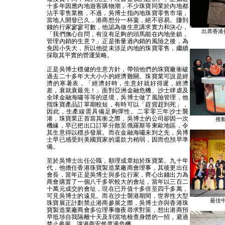
十多年因應內地遊客購物潮，不少珠寶同業於內地都
沾手零售業務，不過，吳博士指內地珠寶零售市場，
當地人開發已久，港商想分一杯羹，絕不容易。賺到
錢的行家寥寥可數，他認為做生意講求實力和決心，
出席香港
「我們撫心自問，有沒有足夠的頭馬能在內地坐鎮，
管理內銷的生意？」正是衡量過內銷的風險之後，為
免因小失大，所以他從未涉足內地的珠寶零售，繼續
採取其平實的營運策略。
正是吳博士穩健的生意方針，帶領他們的珠寶廠衝破
過去二十多年大大小小的經濟難關。珠寶業可說是經
濟的寒暑表，「經濟好時，生意好就好得遲，經濟
差，衰就衰最先！」面對亞洲金融危機、沙士肆虐及
全球金融海嘯等等的逆境，吳博士做了風險管理，他
指珠寶產品訂單期較短，有時可以「趕貨趕到死」，
因此，生產線需具備足夠彈性。二零零三年沙士襲
港，珠寶業正首當其衝之際，吳博士的公司卻因一次
推
機緣，早已把出口訂單分散至俄羅斯等東歐地區，令
其生意得以穩步發展。而在金融海嘯未到之先，吳博
士早已感受到美國買家的還款力稍弱，因而也預早準
備。
至於吳博士出任公職，順理成章始於珠寶業。九十年
代，他擔任香港珠寶製造業廠商會理事，其後更出任
會長，當年正是吳博士與多位行家，齊心出錢出力為
商會購置了一個八千多呎較大的會址，當年以三百二
十萬元成交的會址，現在已升值十多倍至四千多萬，
可見吳博士的遠見。而在沙士襲港期間，世界性大型
最佳
珠寶展正計劃禁止港商參展之際，吳博士亦與香港珠
寶製造業廠商會多位理事徹夜尋求對策，想出港商預
早抵埗自我隔離十天及到當地檢查身體的一招，避過
禁止參展，讓港商安然度過危機。