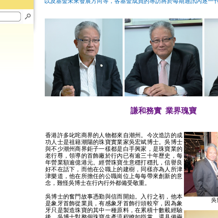
以及基金未來發展方向等，各基金成員的專訪將於每期通訊內逐一
謙和務實 業界瑰寶
香港許多叱咤商界的人物都來自潮州。今次造訪的成
功人士是祖籍潮陽的珠寶實業家吳宏斌博士。吳博士
與不少潮州商界鉅子一樣都是白手興家，是珠寶業的
老行尊，領導的首飾廠於行內已有逾三十年歷史，每
年營業額逾億港元。經營珠寶生意穩打穩扎，信譽良
好不在話下，而他在公職上的建樹，同樣亦為人所津
津樂道，他在所擔任的公職崗位上每每帶來創新的意
念，難怪吳博士在行內行外都備受敬重。
吳博士的奮門故事憑勤與信而開始。入行之初，他本
吳
是象牙首飾從業員，有感象牙首飾行頭較窄，因為象
牙只是製造珠寶的其中一種原料，在累積十數載經驗
後，吳博士對整個珠寶生產流程瞭如指掌，還具備兩