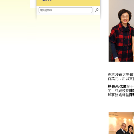
香港浸會大學最
百萬元，用以支
林長泉伉儷
於
問，並與校長
陳
展事務處總監
陳