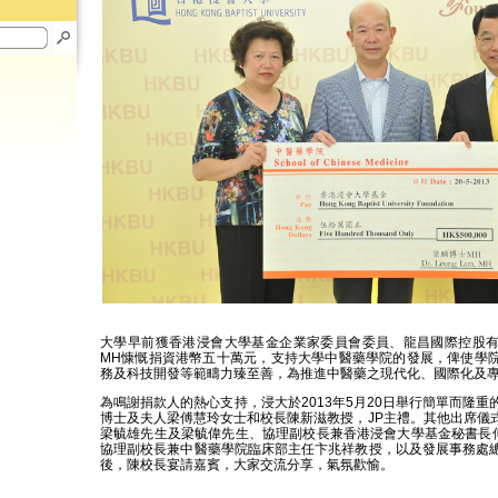
大學早前獲香港浸會大學基金企業家委員會委員、龍昌國際控股
MH慷慨捐資港幣五十萬元，支持大學中醫藥學院的發展，俾使學
務及科技開發等範疇力臻至善，為推進中醫藥之現代化、國際化及
為鳴謝捐款人的熱心支持，浸大於2013年5月20日舉行簡單而隆
博士及夫人梁傅慧玲女士和校長陳新滋教授，JP主禮。其他出席儀
梁毓雄先生及梁毓偉先生、協理副校長兼香港浸會大學基金秘書長傅
協理副校長兼中醫藥學院臨床部主任卞兆祥教授，以及發展事務處
後，陳校長宴請嘉賓，大家交流分享，氣氛歡愉。