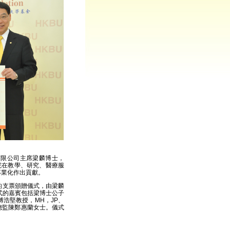
有限公司主席梁麟博士，
院在教學、研究、醫療服
專業化作出貢獻。
重的支票頒贈儀式，由梁麟
式的嘉賓包括梁博士公子
浩堅教授，MH，JP、
總監陳鄭惠蘭女士。儀式